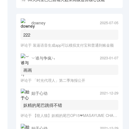
downey
2025-07-05
222
评论于
装逼语音生成app可以模拟支付宝和普通到账金额
︶谁与争疯ㄣ
2023-01-07
画画
评论于
「时光代理人」第二季海报公开
始于心动
2021-12-29
妖精的尾巴跳得不错
评论于
【咬人猫】妖精的尾巴OP15❤MASAYUME CHASING o(*≧▽≦)ツ
始于心动
2021-12-29