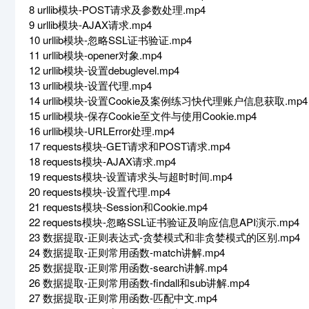
8 urllib模块-POST请求及参数处理.mp4
9 urllib模块-AJAX请求.mp4
10 urllib模块-忽略SSL证书验证.mp4
11 urllib模块-opener对象.mp4
12 urllib模块-设置debuglevel.mp4
13 urllib模块-设置代理.mp4
14 urllib模块-设置Cookie及案例练习快代理账户信息获取.mp4
15 urllib模块-保存Cookie至文件与使用Cookie.mp4
16 urllib模块-URLError处理.mp4
17 requests模块-GET请求和POST请求.mp4
18 requests模块-AJAX请求.mp4
19 requests模块-设置请求头与超时时间.mp4
20 requests模块-设置代理.mp4
21 requests模块-Session和Cookie.mp4
22 requests模块-忽略SSL证书验证及响应信息API演示.mp4
23 数据提取-正则表达式-贪婪模式和非贪婪模式的区别.mp4
24 数据提取-正则常用函数-match讲解.mp4
25 数据提取-正则常用函数-search讲解.mp4
26 数据提取-正则常用函数-findall和sub讲解.mp4
27 数据提取-正则常用函数-匹配中文.mp4