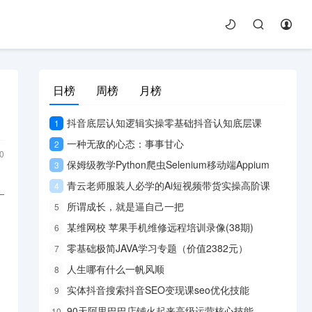
日榜
周榜
月榜
抖音底层认知逻辑实操零基础抖音认知底层课
1
一种无敌的心态：事事甘心
2
0
保姆级教学Python爬虫Selenium移动端Appium
3
青云老师服装人必学的Ai短视频带货实操高阶课
4
所谓成长，就是逼自己一把
5
某维网校 苹果手机维修远程培训录像(38期)
6
零基础极简JAVA学习专题（价值2382元）
7
人生哪有什么一帆风顺
8
实体抖音搜索抖音SEO变现课seo优化技能
9
90天阿里巴巴店铺火起来高级运营核心技能
10