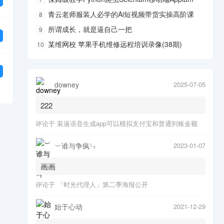
青云老师服装人必学的Ai短视频带货实操高阶课
8
所谓成长，就是逼自己一把
9
某维网校 苹果手机维修远程培训录像(38期)
10
downey
2025-07-05
222
评论于
装逼语音生成app可以模拟支付宝和普通到账金额
︶谁与争疯ㄣ
2023-01-07
画画
评论于
「时光代理人」第二季海报公开
始于心动
2021-12-29