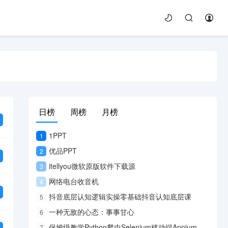
日榜
周榜
月榜
1PPT
1
优品PPT
2
itellyou微软原版软件下载源
3
网络电台收音机
4
抖音底层认知逻辑实操零基础抖音认知底层课
5
一种无敌的心态：事事甘心
6
保姆级教学Python爬虫Selenium移动端Appium
7