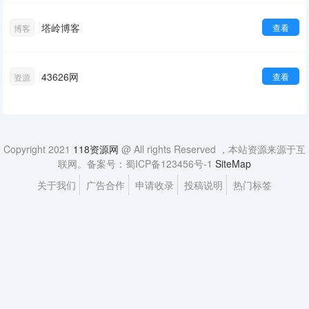
塔岭博客
查看
博客
43626网
查看
资源
Copyright 2021
118资源网
@ All rights Reserved ，本站资源来源于互
联网。备案号：蜀ICP备123456号-1
SiteMap
关于我们
广告合作
申请收录
投稿说明
热门标签