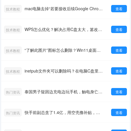
mac电脑去掉“若要接收后续Google Chrome更新”提示
查看
技术教程
WPS怎么优化？解决占用C盘太大，篡改图片查看，右键菜单乱
查看
技术教程
“了解此图片”图标怎么删除？Win11桌面了解此图片隐藏关闭
查看
技术教程
inetpub文件夹可以删除吗？在电脑C盘里，是干什么用的？
查看
技术教程
泰国男子疑因边充电边玩手机，触电身亡，尸体焦黑，手还紧握手机
查看
热门资讯
快手前副总贪了1.4亿，用空壳撸补贴，坐牢14年
查看
热门资讯