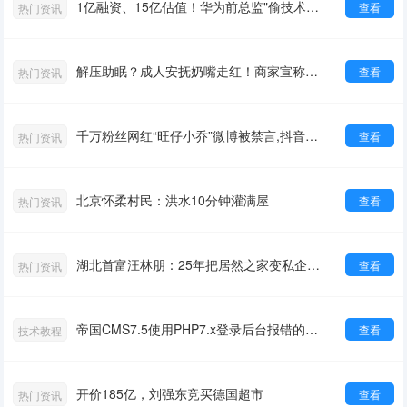
1亿融资、15亿估值！华为前总监"偷技术"被送进监狱
查看
热门资讯
解压助眠？成人安抚奶嘴走红！商家宣称能防磨牙，口腔专家：极不负责
查看
热门资讯
千万粉丝网红“旺仔小乔”微博被禁言,抖音、小红书被禁止关注
查看
热门资讯
北京怀柔村民：洪水10分钟灌满屋
查看
热门资讯
湖北首富汪林朋：25年把居然之家变私企，最后跳楼了！
查看
热门资讯
帝国CMS7.5使用PHP7.x登录后台报错的解决方法！
查看
技术教程
开价185亿，刘强东竞买德国超市
查看
热门资讯