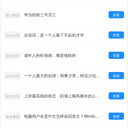
华为的前三号员工
查看
热门资讯
会说话，是一个人最了不起的才华
查看
好文分享
成年人的松弛感，都是钱给的
查看
好文分享
一个人最大的自律：闲事少管，闲话少说，闲心少操
查看
好文分享
上班最高级的状态，职场上顺风顺水的人，身上都有三个特征
查看
好文分享
电脑用户名是中文怎样改回英文？Windows改用户文件夹名方法
查看
技术教程