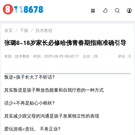
首页
/
下载
/
技术教程
张璐8~18岁家长必修哈佛青春期指南准确引导
来源：技术教程
时间：2025-08-25 08:42:17
点击：
26
评论：
0
叛逆=孩子长大了不听话?
其实叛逆是孩子释放负能量和自我疗愈的一种方式
话少=不再是贴心小棉袄?
其实减少跟父母的沟通是孩子发展独立性的表现
爱玩游戏=贪玩、 不务正业?