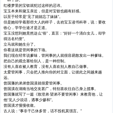
红楼梦里的宝钗就犯过这样的忌讳。
宝玉本来和黛玉亲近，但是对宝钗也颇有好感。
以至于经常是“见了姐姐忘了妹妹”。
但是她却学着那些大人的样子，去劝宝玉读书科举，说：要收
收心，学学仕途才是正道。
宝玉没想到她竟然这么“俗”，直言：“好好一个清白女儿，却学
得沽名钓誉”。
立马就和她生分了。
你看这就是管闲事的下场。
我们现在经常说爹味，管闲事的人就很容易散发出一种爹味。
把自己的观念塞给别人，是一种控制。
没有人喜欢被人教育，没有人喜欢别人教自己做事。
太爱管闲事，只会把人推向你的对立面，让彼此之间越来越
远。
曾国藩的弟弟曾国潢就很爱管闲事。
曾国潢在湖南当地交友甚广，特别喜欢往自己身上揽事。
曾国藩就写了一篇《致澄弟·望弟不要管闲事》来教育他，让
他“见人少说话，遇事少掺和”。
曾国潢才慢慢收敛。
古人说：“事非干己休多管，话不投机莫强言。”