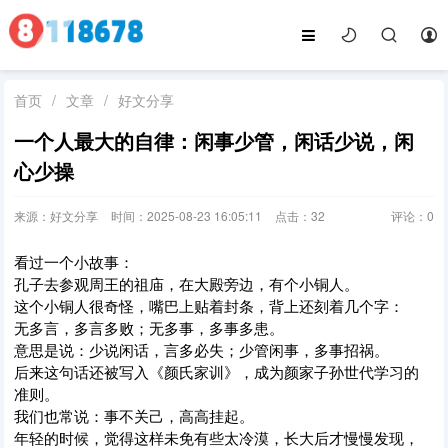
首页
/
文章
/
好文分享
一个人最大的自律：闲事少管，闲话少说，闲
心少操
来源：好文分享
时间：2025-08-23 16:05:11
点击：
32
评论：
0
看过一个小故事：
孔子去参观周王的祖庙，在大殿旁边，有个小铜人。
这个小铜人很奇怪，嘴巴上贴着封条，背上还刻着几个字：
无多言，多言多败；无多事，多事多患。
意思是说：少说闲话，言多必失；少管闲事，多事招祸。
后来这句话还被写入《颜氏家训》，成为颜家子孙世代学习的
准则。
我们也常说：事不关己，高高挂起。
年轻的时候，觉得这样未免有些太冷漠，长大后才慢慢发现，