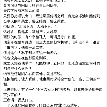
莫将闲话当闲话，往往事从闲话生。
天底下没有不透风的墙。
只要你把话说出口，经过层层传播之后，肯定会添油加醋传到
当事人的耳朵里。要么结仇，要么惹祸。
俗话说：“水深不语，人稳不言。”
话越多，祸越多，嘴越严，人越稳。
西汉的时候，有个宰相孔光，可谓是守口如瓶。
他常年在皇帝身边，知道大量的朝堂机密，谁和谁不和，谁告
了谁的状，他都一清二楚。
但是这个人私下却从不说一句闲话。
谁也没办法在他那里吃到瓜。
家里人知道他嘴严，只能尬聊，就问他：长乐宫温室殿前种的
都是些什么树啊？
结果他还是顾左右而言他，就是不说。
谨慎如此，让人叹服，他也因此深得皇帝信任，当了三朝的宰
相。
后世也因此有了一个“不言温室之树”的典故，以此来赞扬那些谨
言少言的人。
正所谓：祸从口出。
一个人说的闲话越多，给自己造的“业”也就越多。