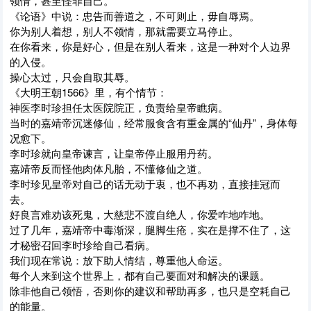
领情，甚至怪罪自己。
《论语》中说：忠告而善道之，不可则止，毋自辱焉。
你为别人着想，别人不领情，那就需要立马停止。
在你看来，你是好心，但是在别人看来，这是一种对个人边界
的入侵。
操心太过，只会自取其辱。
《大明王朝1566》里，有个情节：
神医李时珍担任太医院院正，负责给皇帝瞧病。
当时的嘉靖帝沉迷修仙，经常服食含有重金属的“仙丹”，身体每
况愈下。
李时珍就向皇帝谏言，让皇帝停止服用丹药。
嘉靖帝反而怪他肉体凡胎，不懂修仙之道。
李时珍见皇帝对自己的话无动于衷，也不再劝，直接挂冠而
去。
好良言难劝该死鬼，大慈悲不渡自绝人，你爱咋地咋地。
过了几年，嘉靖帝中毒渐深，腿脚生疮，实在是撑不住了，这
才秘密召回李时珍给自己看病。
我们现在常说：放下助人情结，尊重他人命运。
每个人来到这个世界上，都有自己要面对和解决的课题。
除非他自己领悟，否则你的建议和帮助再多，也只是空耗自己
的能量。