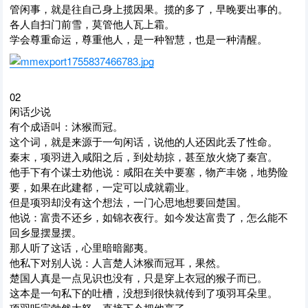
管闲事，就是往自己身上揽因果。揽的多了，早晚要出事的。
各人自扫门前雪，莫管他人瓦上霜。
学会尊重命运，尊重他人，是一种智慧，也是一种清醒。
02
闲话少说
有个成语叫：沐猴而冠。
这个词，就是来源于一句闲话，说他的人还因此丢了性命。
秦末，项羽进入咸阳之后，到处劫掠，甚至放火烧了秦宫。
他手下有个谋士劝他说：咸阳在关中要塞，物产丰饶，地势险
要，如果在此建都，一定可以成就霸业。
但是项羽却没有这个想法，一门心思地想要回楚国。
他说：富贵不还乡，如锦衣夜行。如今发达富贵了，怎么能不
回乡显摆显摆。
那人听了这话，心里暗暗鄙夷。
他私下对别人说：人言楚人沐猴而冠耳，果然。
楚国人真是一点见识也没有，只是穿上衣冠的猴子而已。
这本是一句私下的吐槽，没想到很快就传到了项羽耳朵里。
项羽听完勃然大怒，直接下令把他烹了。