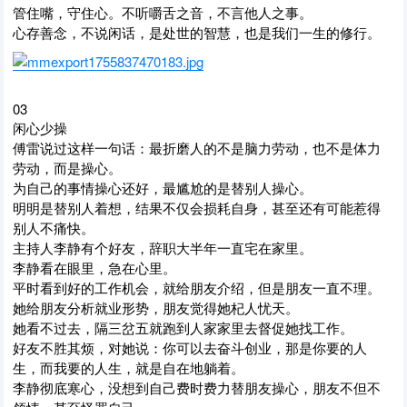
管住嘴，守住心。不听嚼舌之音，不言他人之事。
心存善念，不说闲话，是处世的智慧，也是我们一生的修行。
03
闲心少操
傅雷说过这样一句话：最折磨人的不是脑力劳动，也不是体力
劳动，而是操心。
为自己的事情操心还好，最尴尬的是替别人操心。
明明是替别人着想，结果不仅会损耗自身，甚至还有可能惹得
别人不痛快。
主持人李静有个好友，辞职大半年一直宅在家里。
李静看在眼里，急在心里。
平时看到好的工作机会，就给朋友介绍，但是朋友一直不理。
她给朋友分析就业形势，朋友觉得她杞人忧天。
她看不过去，隔三岔五就跑到人家家里去督促她找工作。
好友不胜其烦，对她说：你可以去奋斗创业，那是你要的人
生，而我要的人生，就是自在地躺着。
李静彻底寒心，没想到自己费时费力替朋友操心，朋友不但不