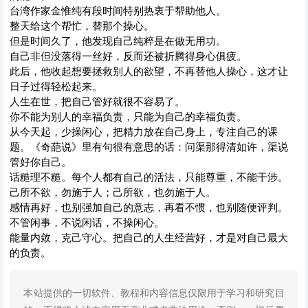
台湾作家金惟纯有段时间特别热衷于帮助他人。
整天给这个帮忙，替那个操心。
但是时间久了，他发现自己纯粹是在做无用功。
自己非但没落得一丝好，反而还被折腾得身心俱疲。
此后，他收起想要拯救别人的欲望，不再替他人操心，这才让
日子过得轻松起来。
人生在世，把自己管好就很不容易了。
你不能为别人的幸福负责，只能为自己的幸福负责。
从今天起，少操闲心，把精力放在自己身上，专注自己的课
题。《奇葩说》里有句很有意思的话：问渠那得清如许，渠说
管好你自己。
话糙理不糙。每个人都有自己的活法，只能尊重，不能干涉。
己所不欲，勿施于人；己所欲，也勿施于人。
感情再好，也别强加自己的意志，再看不惯，也别随便评判。
不管闲事，不说闲话，不操闲心。
能量内敛，克己守心。把自己的人生经营好，才是对自己最大
的负责。
本站提供的一切软件、教程和内容信息仅限用于学习和研究目