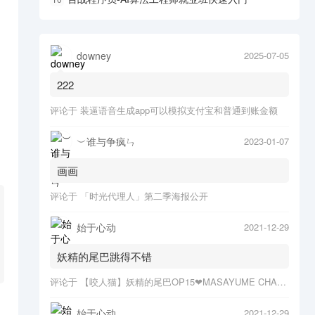
downey
2025-07-05
222
评论于
装逼语音生成app可以模拟支付宝和普通到账金额
︶谁与争疯ㄣ
2023-01-07
画画
评论于
「时光代理人」第二季海报公开
始于心动
2021-12-29
妖精的尾巴跳得不错
评论于
【咬人猫】妖精的尾巴OP15❤MASAYUME CHASING o(*≧▽≦)ツ
始于心动
2021-12-29