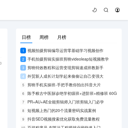
日榜
周榜
月榜
视频拍摄剪辑编导运营零基础学习视频创作
1
手机拍摄剪辑实操班剪映videoleap短视频教学
2
0
剪映特效教程和运营变现剪辑速成班教新手
3
外贸新人成长计划学起来偷偷让自己变强大
4
剪映手机实操班-手把手教你拍出抖音大片
5
陈予粮古中医脉诊绝学初级班+进阶班+精修班 60G
6
PR+AU+AE全能剪辑师入门班剪辑入门必学
7
短视频上热门的20个流量密码实战案例
8
抖音SEO视频搜索优化获取免费流量教程
9
百战程序员-AI算法工程师就业班快速入门
10