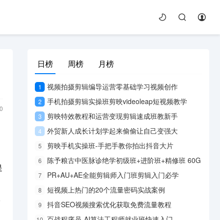
日榜
周榜
月榜
视频拍摄剪辑编导运营零基础学习视频创作
1
手机拍摄剪辑实操班剪映videoleap短视频教学
2
0
剪映特效教程和运营变现剪辑速成班教新手
3
外贸新人成长计划学起来偷偷让自己变强大
4
名
剪映手机实操班-手把手教你拍出抖音大片
5
陈予粮古中医脉诊绝学初级班+进阶班+精修班 60G
6
是
PR+AU+AE全能剪辑师入门班剪辑入门必学
7
短视频上热门的20个流量密码实战案例
8
指
抖音SEO视频搜索优化获取免费流量教程
9
百战程序员-AI算法工程师就业班快速入门
10