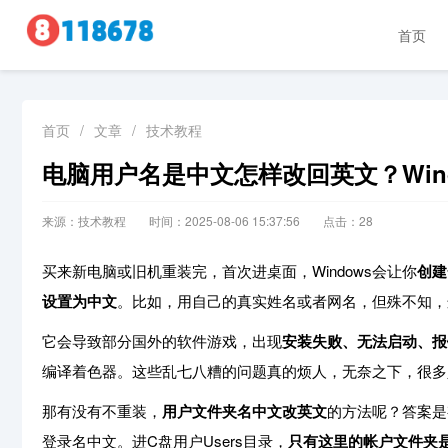
首页
首页
/
文章
/
技术教程
电脑用户名是中文怎样改回英文？Win
来源：技术教程
时间：2025-08-06 15:37:56
点击：
28
买来新电脑或旧机重装完，首次进桌面，Windows会让你
创建
设置为中文
。比如，用自己的真实姓名或者网名，但殊不知，
它会导致部分国外的软件游戏，出现
安装失败、无法启动、报
编译着色器。这些乱七八糟的问题真的烦人，无奈之下，很多
那有没有不重装，
用户文件夹名中文改英文
的方法呢？答案是
登录名中文。进C盘用户Users目录，
只有这里的帐户文件夹