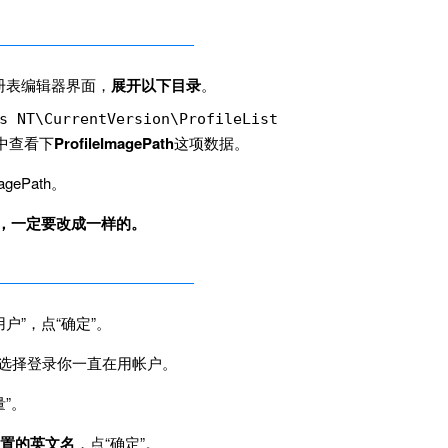
册表编辑器界面，
展开以下目录
。
s NT\CurrentVersion\ProfileList
选中查看下
ProfileImagePath
这项数据。
gePath。
，一定要改成一样的。
户”，点“确定”。
左下角选择登录你一直在用帐户。
”。
置的英文名
，点“确定”。