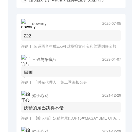
downey
2025-07-05
222
评论于
装逼语音生成app可以模拟支付宝和普通到账金额
︶谁与争疯ㄣ
2023-01-07
画画
评论于
「时光代理人」第二季海报公开
始于心动
2021-12-29
妖精的尾巴跳得不错
评论于
【咬人猫】妖精的尾巴OP15❤MASAYUME CHASING o(*≧▽≦)ツ
始于心动
2021-12-29