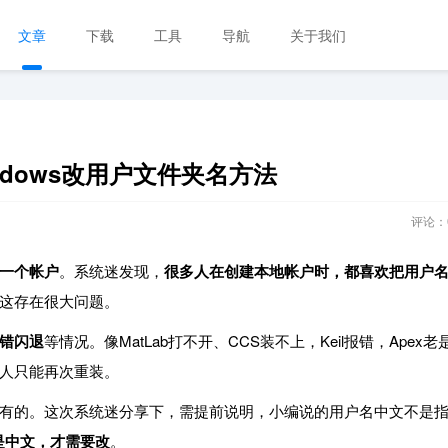
文章
下载
工具
导航
关于我们
dows改用户文件夹名方法
评论：
一个帐户
。系统迷发现，
很多人在创建本地帐户时，都喜欢把用户
这存在很大问题。
错闪退
等情况。像MatLab打不开、CCS装不上，Keil报错，Apex老
人只能再次重装。
有的。这次系统迷分享下，需提前说明，小编说的用户名中文不是
是中文，才需要改
。