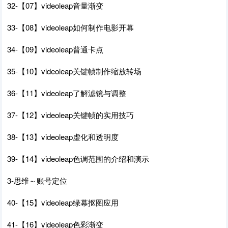
32-【07】videoleap音量渐变
33-【08】videoleap如何制作电影开幕
34-【09】videoleap普通卡点
35-【10】videoleap关键帧制作缩放转场
36-【11】videoleap了解滤镜与调整
37-【12】videoleap关键帧的实用技巧
38-【13】videoleap虚化和透明度
39-【14】videoleap色调范围的介绍和演示
3-思维～账号定位
40-【15】videoleap绿幕抠图应用
41-【16】videoleap色彩渐变