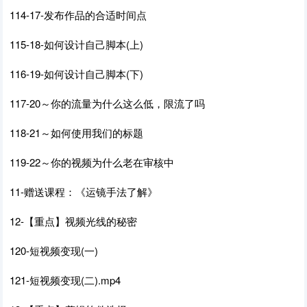
114-17-发布作品的合适时间点
115-18-如何设计自己脚本(上)
116-19-如何设计自己脚本(下)
117-20～你的流量为什么这么低，限流了吗
118-21～如何使用我们的标题
119-22～你的视频为什么老在审核中
11-赠送课程：《运镜手法了解》
12-【重点】视频光线的秘密
120-短视频变现(一)
121-短视频变现(二).mp4