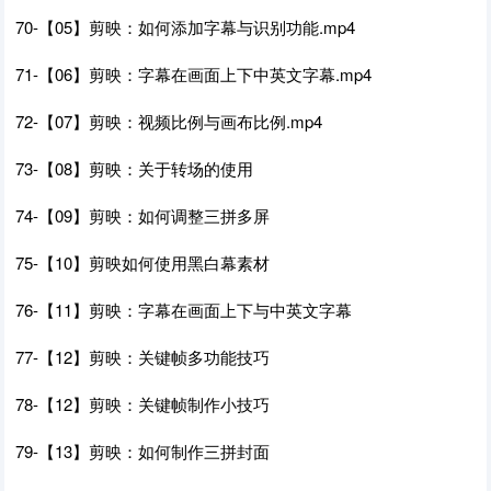
70-【05】剪映：如何添加字幕与识别功能.mp4
71-【06】剪映：字幕在画面上下中英文字幕.mp4
72-【07】剪映：视频比例与画布比例.mp4
73-【08】剪映：关于转场的使用
74-【09】剪映：如何调整三拼多屏
75-【10】剪映如何使用黑白幕素材
76-【11】剪映：字幕在画面上下与中英文字幕
77-【12】剪映：关键帧多功能技巧
78-【12】剪映：关键帧制作小技巧
79-【13】剪映：如何制作三拼封面