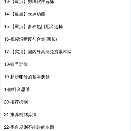
13-【重点】剪辑软件选择
14-【重点】录屏功能
15-【重点】多种热门配音选择
16-视频清晰度与合集(新长)
17-【实用】国内外高清免费素材网
18-账号定位
19-起步账号的基本要领
1-做抖音思维
20-推荐机制
21-推荐机制算法
22-平台规则不能碰的东西