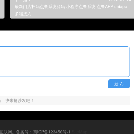
最新门店扫码点餐系统源码 小程序点餐系统 点餐APP uniapp
多端接入
发 布
论，快来抢沙发吧！
源来源于互联网。备案号：蜀ICP备123456号-1
SiteMap