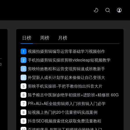
日榜
周榜
月榜
视频拍摄剪辑编导运营零基础学习视频创作
1
手机拍摄剪辑实操班剪映videoleap短视频教学
2
0
剪映特效教程和运营变现剪辑速成班教新手
3
外贸新人成长计划学起来偷偷让自己变强大
4
剪映手机实操班-手把手教你拍出抖音大片
5
陈予粮古中医脉诊绝学初级班+进阶班+精修班 60G
6
PR+AU+AE全能剪辑师入门班剪辑入门必学
7
短视频上热门的20个流量密码实战案例
8
抖音SEO视频搜索优化获取免费流量教程
9
百战程序员-AI算法工程师就业班快速入门
10