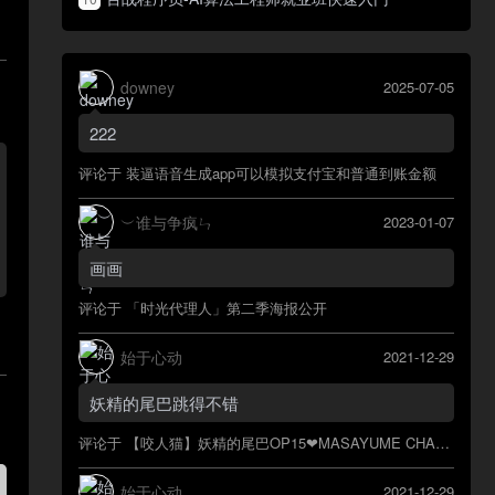
downey
2025-07-05
222
评论于
装逼语音生成app可以模拟支付宝和普通到账金额
︶谁与争疯ㄣ
2023-01-07
画画
评论于
「时光代理人」第二季海报公开
始于心动
2021-12-29
妖精的尾巴跳得不错
评论于
【咬人猫】妖精的尾巴OP15❤MASAYUME CHASING o(*≧▽≦)ツ
始于心动
2021-12-29