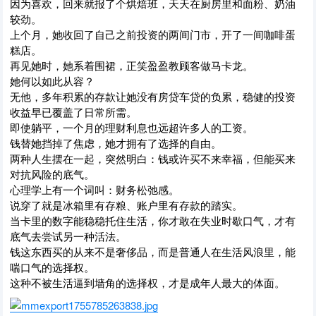
因为喜欢，回来就报了个烘焙班，天天在厨房里和面粉、奶油
较劲。
上个月，她收回了自己之前投资的两间门市，开了一间咖啡蛋
糕店。
再见她时，她系着围裙，正笑盈盈教顾客做马卡龙。
她何以如此从容？
无他，多年积累的存款让她没有房贷车贷的负累，稳健的投资
收益早已覆盖了日常所需。
即使躺平，一个月的理财利息也远超许多人的工资。
钱替她挡掉了焦虑，她才拥有了选择的自由。
两种人生摆在一起，突然明白：钱或许买不来幸福，但能买来
对抗风险的底气。
心理学上有一个词叫：财务松弛感。
说穿了就是冰箱里有存粮、账户里有存款的踏实。
当卡里的数字能稳稳托住生活，你才敢在失业时歇口气，才有
底气去尝试另一种活法。
钱这东西买的从来不是奢侈品，而是普通人在生活风浪里，能
喘口气的选择权。
这种不被生活逼到墙角的选择权，才是成年人最大的体面。