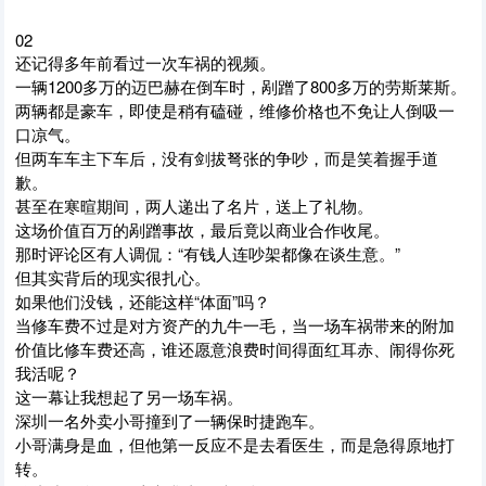
02
还记得多年前看过一次车祸的视频。
一辆1200多万的迈巴赫在倒车时，剐蹭了800多万的劳斯莱斯。
两辆都是豪车，即使是稍有磕碰，维修价格也不免让人倒吸一
口凉气。
但两车车主下车后，没有剑拔弩张的争吵，而是笑着握手道
歉。
甚至在寒暄期间，两人递出了名片，送上了礼物。
这场价值百万的剐蹭事故，最后竟以商业合作收尾。
那时评论区有人调侃：“有钱人连吵架都像在谈生意。”
但其实背后的现实很扎心。
如果他们没钱，还能这样“体面”吗？
当修车费不过是对方资产的九牛一毛，当一场车祸带来的附加
价值比修车费还高，谁还愿意浪费时间得面红耳赤、闹得你死
我活呢？
这一幕让我想起了另一场车祸。
深圳一名外卖小哥撞到了一辆保时捷跑车。
小哥满身是血，但他第一反应不是去看医生，而是急得原地打
转。