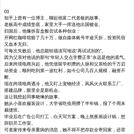
03
知乎上曾有一位博主，聊起他富二代老板的故事。
老板高中成绩垫底，家里大手一挥送他出国镀金。
归国后，他像拆盲盒般尝试各种创业：
开网红咖啡馆赔了几十万，做自媒体账号半途夭折，投资民宿
又血本无归。
可每次失败后，他总能轻描淡写地说“再试试别的”。
因为父亲对他说的那句“年轻人交点学费正常”永远是他的底气。
后来跨境电商兴起，他凭借留学积攒的人脉和父亲给的千万启
动资金，顺利吃到第一波红利，如今公司几百人规模，融资不
断。
现在跨境电商遇冷，他又盯上宠物经济，风风火火联系工厂、
搭建品牌，眼里全是新机会。
这让我想起同事晓琳的故事。
她从小喜欢服装设计，大学省吃俭用攒了半年钱，报了个周末
裁缝班。
毕业后在广告公司打工，白天写方案，晚上熬夜画设计稿，想
辞职开工作室。
可老家传来母亲重病的消息，她不得不把存款全寄回家，还背