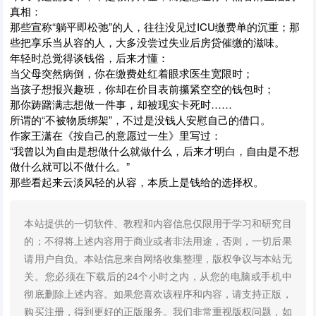
真相：
那些宣称“躺平即松弛”的人，往往没见过ICU缴费单的沉重；那
些把享乐当从容的人，大多没尝过失业后房贷催缴的滋味。
年轻时总觉得谈钱俗，后来才懂：
当父母突然病倒，你在缴费处红着眼求医生宽限时；
当孩子想报兴趣班，你却在价目表前攥紧空空的钱包时；
那你踌躇满志想做一件事，却被现实卡死时……
所谓的“不被物质绑架”，不过是没钱人安慰自己的借口。
作家王潇在《按自己的意愿过一生》里写过：
“我曾以为自由是想做什么就做什么，后来才明白，自由是不想
做什么就可以不做什么。”
那些看起来云淡风轻的从容，本质上是钱给的选择权。
本站提供的一切软件、教程和内容信息仅限用于学习和研究目
的；不得将上述内容用于商业或者非法用途，否则，一切后果
请用户自负。本站信息来自网络收集整理，版权争议与本站无
关。您必须在下载后的24个小时之内，从您的电脑或手机中
彻底删除上述内容。如果您喜欢该程序和内容，请支持正版，
购买注册，得到更好的正版服务。我们非常重视版权问题，如