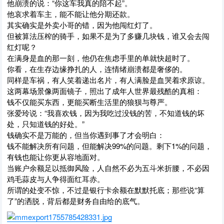
他崩溃的说：“你这车我真的陪不起”。
他哀求着车主，能不能让他分期还款。
其实确实是外卖小哥的错，因为他闯红灯了。
但被算法压榨的骑手，如果不是为了多赚几块钱，谁又会去闯
红灯呢？
在满身是血的那一刻，他仍在焦虑手里的单就快超时了。
你看，在生存边缘挣扎的人，连情绪崩溃都是奢侈的。
同样是车祸，有人笑着递出名片，有人满脸是血哭着求原谅。
这两幕场景像两面镜子，照出了成年人世界最残酷的真相：
钱不仅能买东西，更能买断生活里的狼狈与尊严。
张爱玲说：“我喜欢钱，因为我吃过没钱的苦，不知道钱的坏
处，只知道钱的好处。”
钱确实不是万能的，但当你遇到事了才会明白：
钱不能解决所有问题，但能解决99%的问题。剩下1%的问题，
有钱也能让你更从容地面对。
当账户余额足以抵御风险，人自然不必为五斗米折腰，不必因
鸡毛蒜皮与人争得面红耳赤。
所谓的处变不惊，不过是银行卡余额在默默托底；那些说“算
了”的洒脱，背后都是财务自由给的底气。