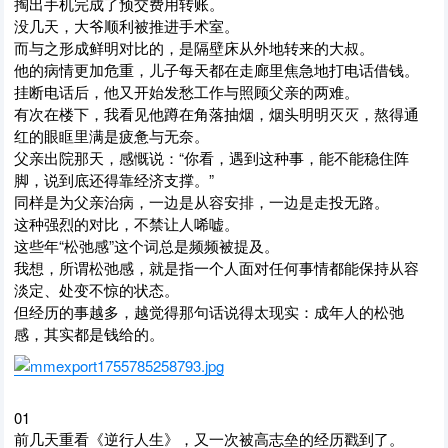
掏出手机完成了预交费用转账。
没几天，大爷顺利被推进手术室。
而与之形成鲜明对比的，是隔壁床从外地转来的大叔。
他的病情更加危重，儿子每天都在走廊里焦急地打电话借钱。
挂断电话后，他又开始发愁工作与照顾父亲的两难。
有次在楼下，我看见他蹲在角落抽烟，烟头明明灭灭，熬得通
红的眼眶里满是疲惫与无奈。
父亲出院那天，感慨说：“你看，遇到这种事，能不能稳住阵
脚，说到底还得靠经济支撑。”
同样是为父亲治病，一边是从容安排，一边是走投无路。
这种强烈的对比，不禁让人唏嘘。
这些年“松弛感”这个词总是频频被提及。
我想，所谓松弛感，就是指一个人面对任何事情都能保持从容
淡定、处变不惊的状态。
但经历的事越多，越觉得那句话说得太现实：成年人的松弛
感，其实都是钱给的。
01
前几天重看《逆行人生》，又一次被高志垒的经历戳到了。