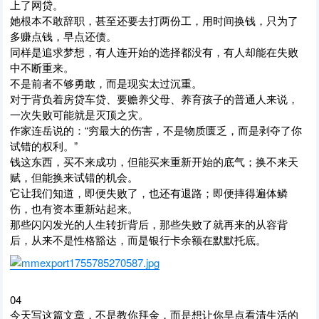
上了网贷。
她根本不敢辞职，甚至还要去打两份工，用时间换钱，只为了
多赚点钱，早点还债。
同样是追求梦想，有人连开始的选择都没有，有人却能在失败
中不断重来。
不是前者不够勇敢，而是现实太过沉重。
对于背负着房贷车贷、要赡养父母、养育孩子的普通人来说，
一次失败可能就是灭顶之灾。
作家连岳说的：“穷最大的伤害，不是物质匮乏，而是剥夺了你
试错的权利。”
钱这东西，买不来成功，但能买来重新开始的底气；换不来天
赋，但能换来试错的机会。
它让我们知道，即便失败了，也还有退路；即便摔得遍体鳞
伤，也有资本重新站起来。
那些闪闪发光的人生转折背后，那些失败了就再来的从容背
后，从来不是性格豁达，而是银行卡余额在默默托底。
04
今天写这篇文章，不是教你拜金，而是想让你早点看清生活的