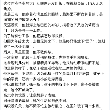
这位同济毕业的大厂互联网开发组长，在被裁员后，陷入无尽
焦虑。
凌晨三点，他睁着布满血丝的眼睛，脑海里不断盘算着的，是
逾期的房贷该怎么办？
天还没亮，他就穿上皱巴巴的衬衫，揣着改了又改的简历出
门，只为去寻一份工作。
为了能有份工作，他把姿态放得很低。
但因为年龄太大，走投无路之下，他最终只能放下“面子”，注册
成了一名外卖骑手。
后来，风里雨里，他不敢停歇。
一次车祸，他顾不上受伤的身体，先检查手机和餐盒。
送餐迟到几分钟，被指着鼻子辱骂，他只能红着眼眶赔不是。
他道歉的样子，像极了被生活按在地上摩擦的我们。
他不敢停、不能歇，因为他肩上扛的是每月1.5万房贷、孩子上
学的学费，还有一家老小的吃穿用度。
他比谁都清楚，钱一断，孩子的书就读不下去，房子会被收
走，这个家就垮了。
高志垒的境遇，让我想起了表姐。
同样是遭遇裁员，她的生活却截然不同。
离职没几天，她不慌不忙去旅行散心，在国外玩了两个多月。