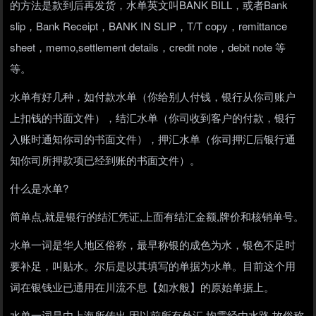
的方法是款到后再发货，水单英文叫BANK BILL，或者Bank
slip，Bank Receipt，BANK IN SLIP，T/T copy，remittance
sheet，memo,settlement details，credit note，debit note 等
等。
水单有好几种，如付款水单（你给别人付钱，银行从你司账户
上扣钱的书面文件），结汇水单（你司收到客户的付款，银行
入账时通知你司的书面文件），押汇水单（你司押汇后银行通
知你司所押款项已经到账的书面文件）。
什么是水单?
简单点,就是银行的结汇凭证,上面有结汇金额,牌价和核销单号。
水单一词是华人地区俗称，最早称银的成色为水，银色不足时
要补足，叫贴水。尔后是以其填写的单据为水单。目前这个用
词在银钱业已通用在川流不息【如水般】的原始单据上。
水单一词是由上海所传出,因以前所有外汇,均需经由水路,故俗称