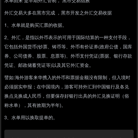
水单由来 是早期外汇管制， 黑市交易猖厥
外汇交易大多在黑市完成 ，黑市开发之外汇交易收据
1、水单就是购买汇票的收据。
2、外汇，是指以外币表示的可用于国际结算的一种支付手段，
它包括外国货币(钞票、铸币等、外币有价证券(政府公债，国库
券、公司债券、股票、息票等)、外币支付凭证(票据、银行存款
凭证、邮政储蓄凭证等)以及其它外汇资金。
譬如:海外游客来华携入的外币和票据金额没有限制，但入境时
必须据实申报；在中国境内，游客可持外汇到中国银行及各兑
换点兑换成人民币，但要保存好银行出具的外汇兑换证明（俗
称水单），其有效期为半年)。
3、水单用以换取提单的。