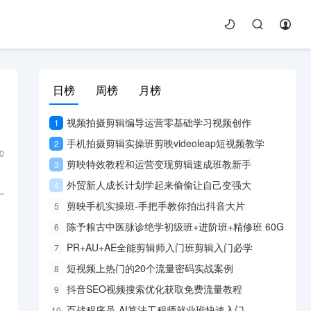
日榜
周榜
月榜
视频拍摄剪辑编导运营零基础学习视频创作
1
手机拍摄剪辑实操班剪映videoleap短视频教学
2
0
剪映特效教程和运营变现剪辑速成班教新手
3
外贸新人成长计划学起来偷偷让自己变强大
4
天
剪映手机实操班-手把手教你拍出抖音大片
5
陈予粮古中医脉诊绝学初级班+进阶班+精修班 60G
6
PR+AU+AE全能剪辑师入门班剪辑入门必学
7
短视频上热门的20个流量密码实战案例
8
抖音SEO视频搜索优化获取免费流量教程
9
百战程序员-AI算法工程师就业班快速入门
10