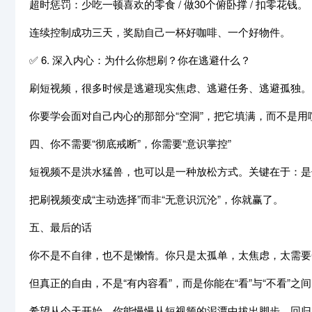
超时惩罚：少吃一顿喜欢的零食 / 做30个俯卧撑 / 扣零花钱。
连续控制成功三天，奖励自己一杯好咖啡、一个好物件。
✅ 6. 深入内心：为什么你想刷？你在逃避什么？
刷短视频，很多时候是逃避现实焦虑、逃避任务、逃避孤独。
你要学会面对自己内心的那部分“空洞”，把它填满，而不是用
四、你不需要“彻底戒断”，你需要“意识掌控”
短视频不是洪水猛兽，也可以是一种放松方式。关键在于：是
把刷视频变成“主动选择”而非“无意识沉沦”，你就赢了。
五、最后的话
你不是不自律，也不是懒惰。你只是太孤单，太焦虑，太需要
但真正的自由，不是“有内容看”，而是你能在“看”与“不看”之
希望从今天开始，你能慢慢从短视频的泥潭中拔出脚步，回归