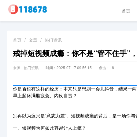
首页
首页
/
文章
/
热门资讯
戒掉短视频成瘾：你不是“管不住手”
来源：热门资讯
时间：2025-07-17 09:56:15
点击：
18
你是否也有这样的经历：本来只是想刷一会儿抖音，结果一两
早上起床满脸疲惫、内疚自责？
别再以为这只是“意志力差”。短视频成瘾的背后，是一场你与
一、短视频为何如此容易让人上瘾？