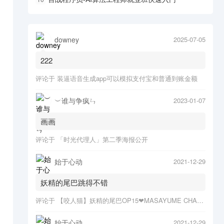
downey
2025-07-05
222
评论于
装逼语音生成app可以模拟支付宝和普通到账金额
︶谁与争疯ㄣ
2023-01-07
画画
评论于
「时光代理人」第二季海报公开
始于心动
2021-12-29
妖精的尾巴跳得不错
评论于
【咬人猫】妖精的尾巴OP15❤MASAYUME CHASING o(*≧▽≦)ツ
始于心动
2021-12-29