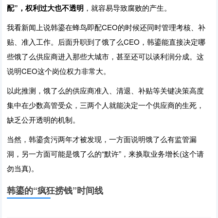
配”，权利过大也不透明
，就容易导致腐败的产生。
我看新闻上说韩鎏在蜂鸟即配CEO的时候还同时管理考核、补
贴、准入工作。后面升职到了饿了么CEO，韩鎏能直接决定哪
些饿了么供应商进入那些大城市，甚至还可以谈利润分成。这
说明CEO这个岗位权力非常大。
以此推测，饿了么的供应商准入、清退、补贴等关键决策高度
集中在少数高管受众，三两个人就能决定一个供应商的生死，
缺乏公开透明的机制。
当然，韩鎏贪污两年才被发现，一方面说明饿了么有监管漏
洞，另一方面可能是饿了么的“默许”，来换取业务增长(这个请
勿当真)。
韩鎏的“疯狂捞钱”时间线