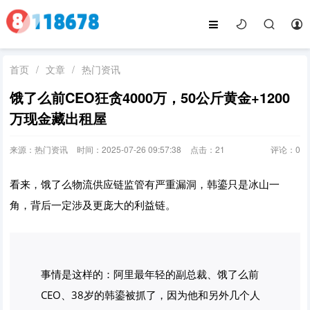
首页
/
文章
/
热门资讯
饿了么前CEO狂贪4000万，50公斤黄金+1200
万现金藏出租屋
来源：热门资讯
时间：2025-07-26 09:57:38
点击：
21
评论：
0
看来，饿了么物流供应链监管有严重漏洞，韩鎏只是冰山一
角，背后一定涉及更庞大的利益链。
事情是这样的：阿里最年轻的副总裁、饿了么前
CEO、38岁的韩鎏被抓了，因为他和另外几个人