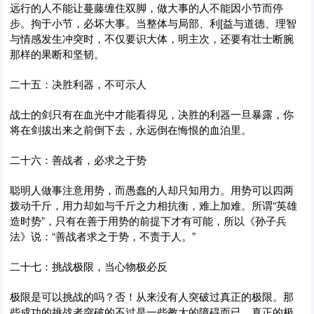
远行的人不能让蔓藤缠住双脚，做大事的人不能因小节而停
步。拘于小节，必坏大事。当整体与局部、利[益与道德、理智
与情感发生冲突时，不仅要识大体，明主次，还要有壮士断腕
那样的果断和坚韧。
二十五：决胜利器，不可示人
战士的剑只有在血光中才能看得见，决胜的利器一旦暴露，你
将在剑拔出来之前倒下去，永远倒在悔恨的血泊里。
二十六：善战者，必求之于势
聪明人做事注意用势，而愚蠢的人却只知用力。用势可以四两
拨动千斤，用力却如与千斤之力相抗衡，难上加难。所谓“英雄
造时势”，只有在善于用势的前提下才有可能，所以《孙子兵
法》说：“善战者求之于势，不责于人。”
二十七：挑战极限，当心物极必反
极限是可以挑战的吗？否！从来没有人突破过真正的极限。那
些成功的挑战者突破的不过是一些教大的障碍而已，真正的极