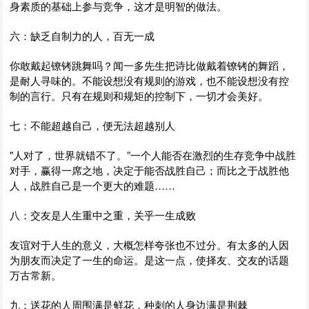
身素质的基础上参与竞争，这才是明智的做法。
六：缺乏自制力的人，百无一成
你敢戴起镣铐跳舞吗？闻一多先生把诗比做戴着镣铐的舞蹈，
是耐人寻味的。不能设想没有规则的游戏，也不能设想没有控
制的言行。只有在规则和规矩的控制下，一切才会美好。
七：不能超越自己，便无法超越别人
"人对了，世界就错不了。”一个人能否在激烈的生存竞争中战胜
对手，赢得一席之地，决定于能否战胜自己；而比之于战胜他
人，战胜自己是一个更大的难题……
八：交友是人生重中之重，关乎一生成败
友谊对于人生的意义，大概怎样夸张也不过分。有太多的人因
为朋友而决定了一生的命运。是这一点，使择友、交友的话题
万古常新。
九：送花的人周围满是鲜花，种刺的人身边满是荆棘