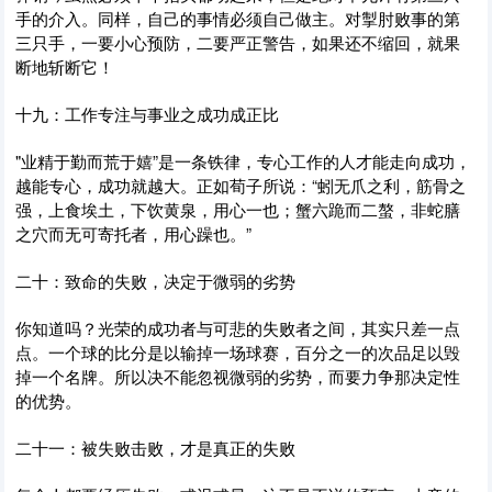
手的介入。同样，自己的事情必须自己做主。对掣肘败事的第
三只手，一要小心预防，二要严正警告，如果还不缩回，就果
断地斩断它！
十九：工作专注与事业之成功成正比
"业精于勤而荒于嬉”是一条铁律，专心工作的人才能走向成功，
越能专心，成功就越大。正如荀子所说：“蚓无爪之利，筋骨之
强，上食埃土，下饮黄泉，用心一也；蟹六跪而二螯，非蛇膳
之穴而无可寄托者，用心躁也。”
二十：致命的失败，决定于微弱的劣势
你知道吗？光荣的成功者与可悲的失败者之间，其实只差一点
点。一个球的比分是以输掉一场球赛，百分之一的次品足以毁
掉一个名牌。所以决不能忽视微弱的劣势，而要力争那决定性
的优势。
二十一：被失败击败，才是真正的失败