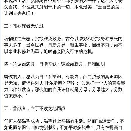
和说法生活。就像寓言中那个邯郸学步的人一样，这种人将丧
失自我、个性及其所能带来的一切。本色最美，“走自己的路，
让别人去说吧！”
三：嗜欲深者天机浅
玩物往往丧志，贪欲难免败身。古今以嗜好和贪欲身辱家丧的
事太多了，当今世界，日新月异，新生事物，层出不穷，如不
以事业和修养为重，随时都会陷入可怕的危机。
四：骄傲如满月，日渐亏缺；谦虚如新月，日渐圆明
骄傲的人，总以为自己有学识、有能力，然而骄傲的真正原因
是无知。请记住列夫·托尔斯泰的巧喻：“如果把一个人的真实能
力比作分数值，那么他的自我评价就是分母；分母越大，分数
值就越小。”
五：善战者，立于不败之地而战
任何人都渴望成功，渴望过上幸福的生活。然而“临渊羡鱼，不
如退而结网”，“临时抱佛脚，不如平时多烧香”，只有在提高自