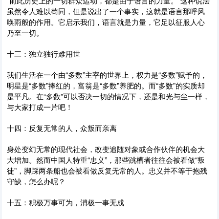
"前此历史上的一切群众运动，都是由于语言的力量。”这种说法
虽然令人难以苟同，但是说出了一个事实，这就是语言那呼风
唤雨般的作用。它启示我们，语言就是力量，它足以征服人心
乃至一切。
十三：独立独行难用世
我们生活在一个由“多数”主宰的世界上，权力是“多数”赋予的，
明星是“多数”捧红的，富翁是“多数”养肥的。而“多数”的实质却
是平凡。在“多数”可以否决一切的情况下，还是和光与尘一样，
与大家打成一片吧！
十四：反复无常的人，众叛而亲离
身处变幻无常的现代社会，改变追随对象或合作伙伴的机会大
大增加。然而中国人特重“忠义”，那些跳槽者往往会被看做“叛
徒”，脚踩两条船也会被看做反复无常的人。忠义并不等于抱残
守缺，怎么办呢？
十五：积极万事可为，消极一事无成